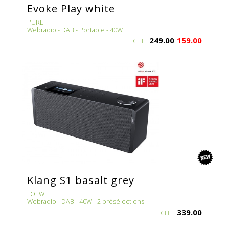
Evoke Play white
PURE
Webradio - DAB - Portable - 40W
249.00
159.00
CHF
new
Klang S1 basalt grey
LOEWE
Webradio - DAB - 40W - 2 présélections
339.00
CHF