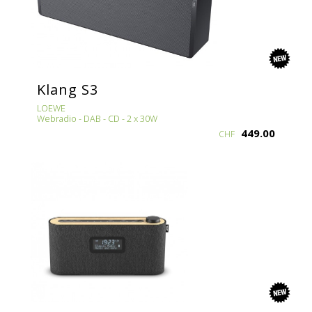
new
Klang S3
LOEWE
Webradio - DAB - CD - 2 x 30W
449.00
CHF
new