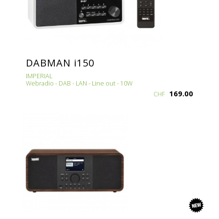
DABMAN i150
IMPERIAL
Webradio - DAB - LAN - Line out - 10W
169.00
CHF
new