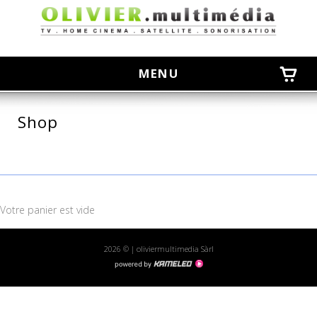
MENU
Shop
Votre panier est vide
2026 © | oliviermultimedia Sàrl
Création
site
Internet