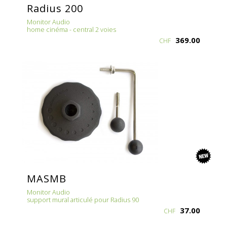
Radius 200
Monitor Audio
home cinéma - central 2 voies
369.00
CHF
new
MASMB
Monitor Audio
support mural articulé pour Radius 90
37.00
CHF