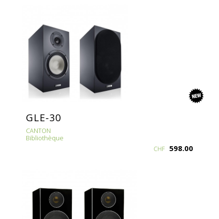
new
GLE-30
CANTON
Bibliothèque
598.00
CHF