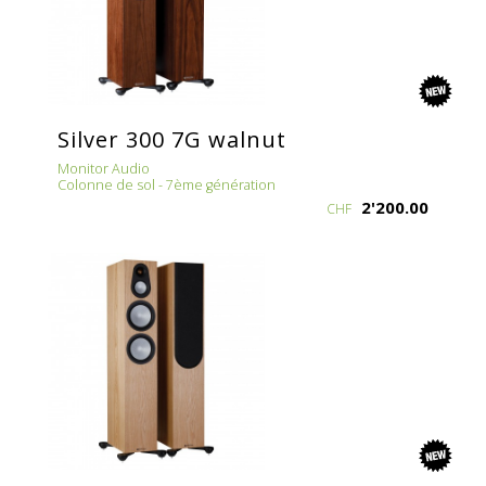
new
Silver 300 7G walnut
Monitor Audio
Colonne de sol - 7ème génération
2'200.00
CHF
new