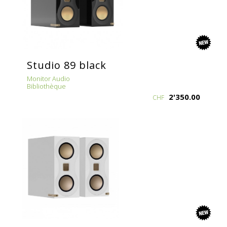
new
Studio 89 black
Monitor Audio
Bibliothèque
2'350.00
CHF
new