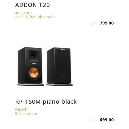
ADDON T20
audio pro
Actif - 120W - bluetooth
799.00
CHF
RP-150M piano black
Klipsch
Bilbliothèque
699.00
CHF