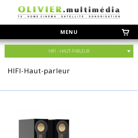
olivier
MENU
HIFI - HAUT-PARLEUR
HIFI-Haut-parleur