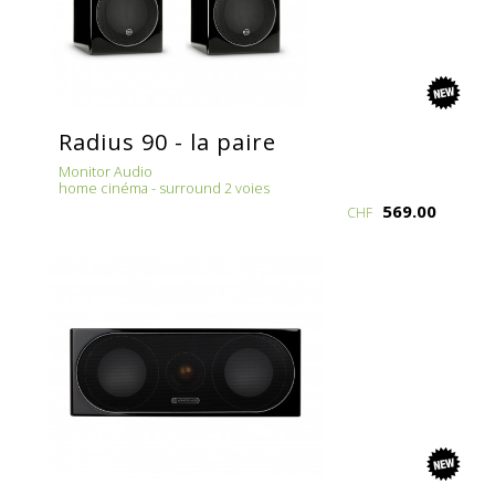
new
Radius 90 - la paire
Monitor Audio
home cinéma - surround 2 voies
569.00
CHF
new