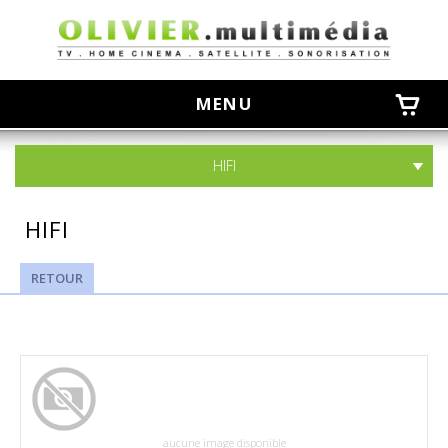
olivier
MENU
HIFI
HIFI
RETOUR
aucune image disponible