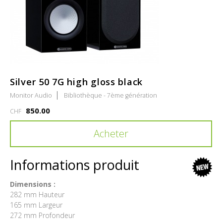
Silver 50 7G high gloss black
Monitor Audio
Bibliothèque - 7ème génération
850.00
CHF
Acheter
Informations produit
new
Dimensions :
282 mm Hauteur
165 mm Largeur
272 mm Profondeur