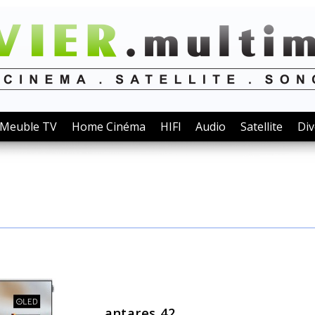
Meuble TV
Home Cinéma
HIFI
Audio
Satellite
Div
antares 42