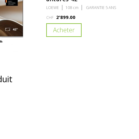
LOEWE
108 cm
GARANTIE 5 ANS
2'899.00
CHF
Acheter
duit