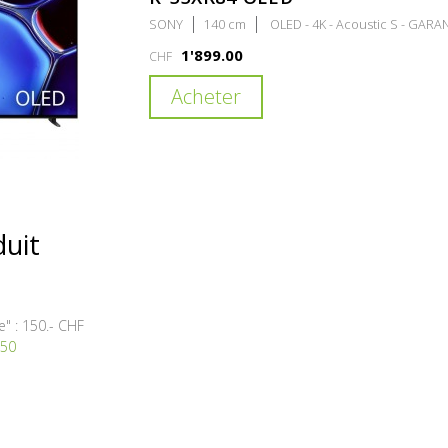
SONY
140 cm
OLED - 4K - Acoustic S - GARA
1'899.00
CHF
Acheter
duit
e" : 150.- CHF
450