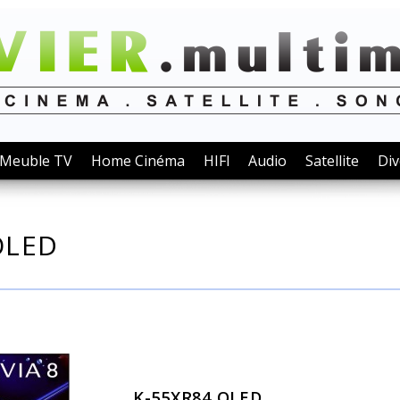
Meuble TV
Home Cinéma
HIFI
Audio
Satellite
Div
OLED
K-55XR84 OLED