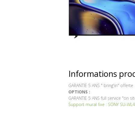
Informations pro
new
GARANTIE 5 ANS " bring'in" offerte
OPTIONS :
GARANTIE 5 ANS full service "on sit
Support mural fixe : SONY SU-WL