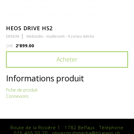
HEOS DRIVE HS2
DENON
Webradio - multiroom - 4 zones stéréo
2'899.00
CHF
Acheter
Informations produit
Fiche de produit
Connexions
Route de la Rosière 1 . 1782 Belfaux . Téléphone
026 466 30 70 . oliviermultimedia@bluewin.ch