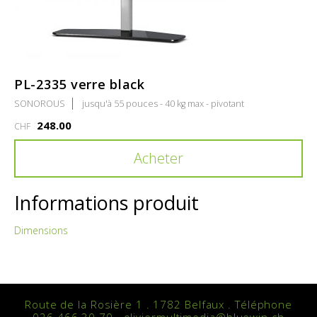
PL-2335 verre black
SONOROUS
jusqu'à 55 pouces - 40 kg max - pivotant
248.00
CHF
Acheter
Informations produit
Dimensions
Route de la Rosière 1 . 1782 Belfaux . Téléphone