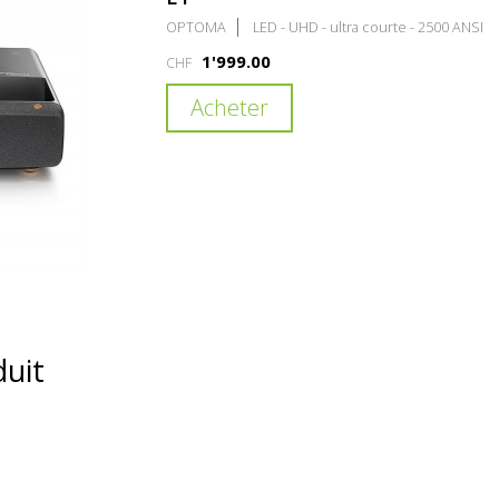
OPTOMA
LED - UHD - ultra courte - 2500 ANSI
1'999.00
CHF
Acheter
duit