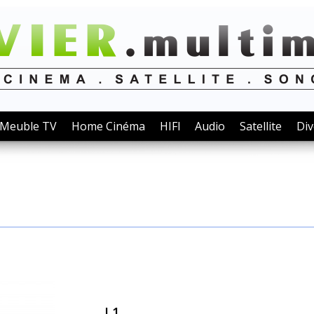
Meuble TV
Home Cinéma
HIFI
Audio
Satellite
Div
L1