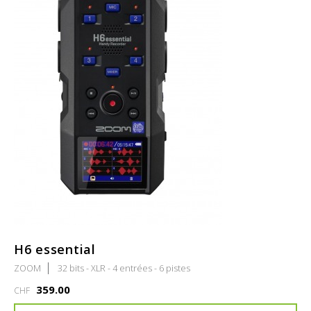
H6 essential
ZOOM
32 bits - XLR - 4 entrées - 6 pistes
359.00
CHF