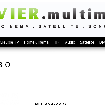
Meuble TV
Home Cinéma
HIFI
Audio
Satellite
Div
BIO
MU-BG478BIO