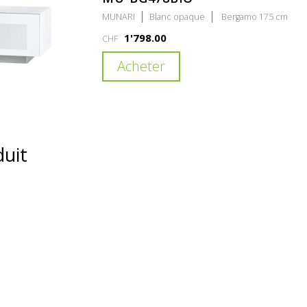
MUNARI
Blanc opaque
Bergamo 175 cm
1'798.00
CHF
Acheter
duit