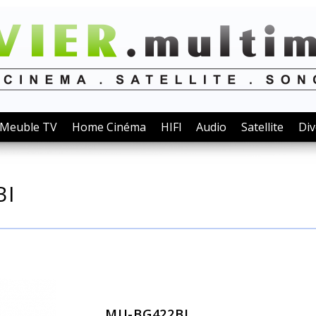
Meuble TV
Home Cinéma
HIFI
Audio
Satellite
Div
BI
MU-BG422BI