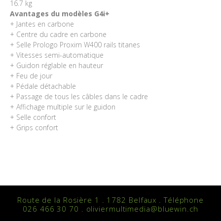
16.7 kg
Avantages du modèles G4i+
+ Jantes en carbone
+ Centre du cadre en carbone
+ Selle Prologo Proxim W400 rails titanes
+ Vitesses semi-automatique
+ Guidon réglable en hauteur
+ Feu de jour
+ Pédale détachable
+ Passage de tous les câbles dans le cadre
+ Affichage multiple sur le guidon
+ Selle confort
+ Grips confort
Route de la Rosière 1 . 1782 Belfaux . Téléphone
026 466 30 70 . oliviermultimedia@bluewin.ch