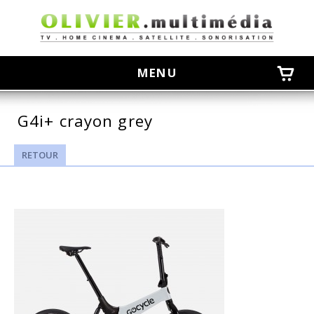
olivier
MENU
G4i+ crayon grey
RETOUR