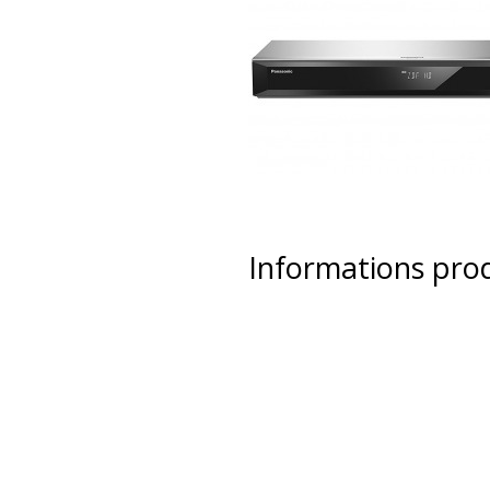
Informations pro
new