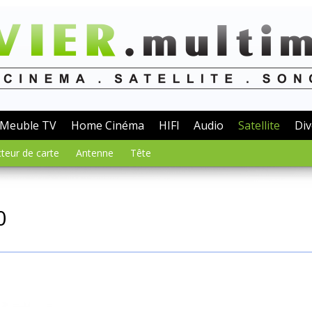
Meuble TV
Home Cinéma
HIFI
Audio
Satellite
Div
teur de carte
Antenne
Tête
0