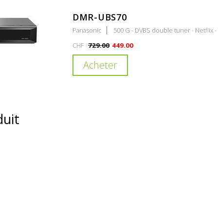
DMR-UBS70
Panasonic
500 G - DVBS double tuner - Netflix -
729.00
449.00
CHF
Acheter
duit