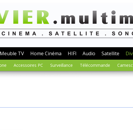
Meuble TV
Home Cinéma
HIFI
Audio
Satellite
Div
one
Accessoires PC
Surveillance
Télécommande
Camesc