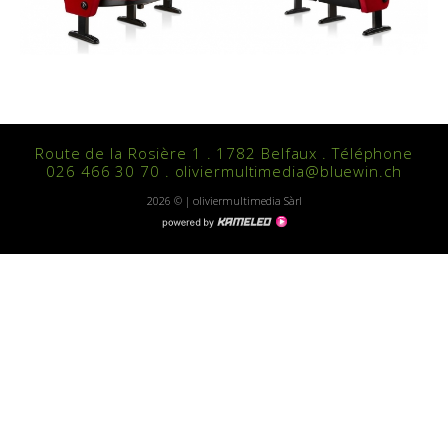
Route de la Rosière 1 . 1782 Belfaux . Téléphone
026 466 30 70 . oliviermultimedia@bluewin.ch
2026 © | oliviermultimedia Sàrl
Création
site
Internet